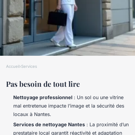
Accueil
›
Services
SERVICES
Pas besoin de tout lire
Entreprise de nettoyage
Nantes : services
Nettoyage professionnel
: Un sol ou une vitrine
professionnels adaptés à vos
mal entretenue impacte l’image et la sécurité des
besoins
locaux à Nantes.
Services de nettoyage Nantes
: La proximité d’un
Nicet
•
23/06/2026 08:34
•
10 min de lecture
prestataire local garantit réactivité et adaptation