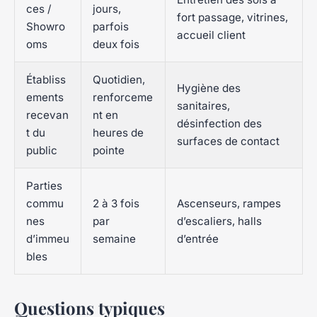
ces /
jours,
fort passage, vitrines,
Showro
parfois
accueil client
oms
deux fois
Établiss
Quotidien,
Hygiène des
ements
renforceme
sanitaires,
recevan
nt en
désinfection des
t du
heures de
surfaces de contact
public
pointe
Parties
commu
2 à 3 fois
Ascenseurs, rampes
nes
par
d’escaliers, halls
d’immeu
semaine
d’entrée
bles
Questions typiques