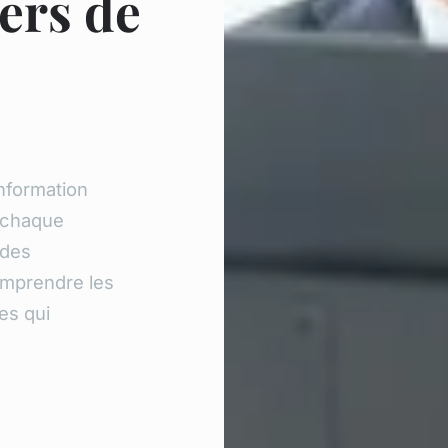
ers de
c
nformation
 chaque
ides
omprendre les
es qui