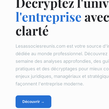
Décryptez l'univ
l'entreprise
ave
clarté
Lesassociesreunis.com est votre source d'i
dédiée au monde professionnel. Découvrez
semaine des analyses approfondies, des gu
pratiques et des décryptages pour mieux c
enjeux juridiques, managériaux et stratégiqu
façonnent l'entreprise moderne.
Découvrir →