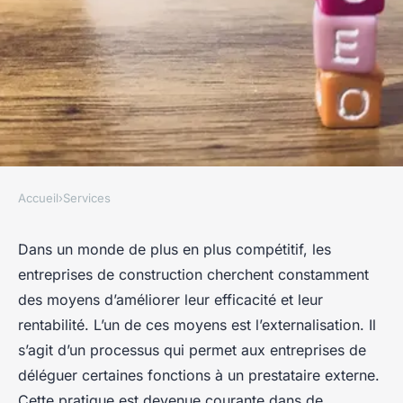
Accueil
›
Services
SERVICES
Comment les entreprises de
Dans un monde de plus en plus compétitif, les
entreprises de construction cherchent constamment
construction peuvent-elles
des moyens d’améliorer leur efficacité et leur
optimiser la gestion de projet
rentabilité. L’un de ces moyens est l’externalisation. Il
grâce à l'externalisation ?
s’agit d’un processus qui permet aux entreprises de
déléguer certaines fonctions à un prestataire externe.
Charlotte
•
19 janvier 2024
•
5 min de lecture
Cette pratique est devenue courante dans de