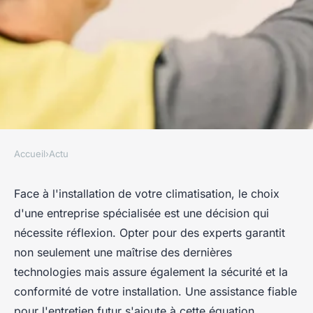
Accueil
›
Actu
ACTU
Entreprise spécialisée en
Face à l'installation de votre climatisation, le choix
d'une entreprise spécialisée est une décision qui
installation de climatisation :
nécessite réflexion. Opter pour des experts garantit
pourquoi lui confier vos
non seulement une maîtrise des dernières
travaux ?
technologies mais assure également la sécurité et la
conformité de votre installation. Une assistance fiable
Mathieu
•
17 avril 2024
•
3 min de lecture
pour l'entretien futur s'ajoute à cette équation.