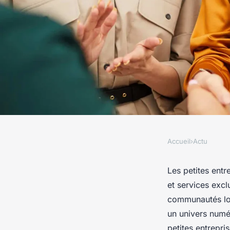
Accueil
›
Actu
ACTU
Comment les petites
Les petites entr
et services excl
peuvent-elles tirer 
communautés loc
un univers numér
petites entrepri