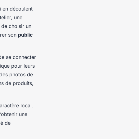
i en découlent
elier, une
 de choisir un
irer son
public
de se connecter
ique pour leurs
 des photos de
s de produits,
aractère local.
’obtenir une
té de