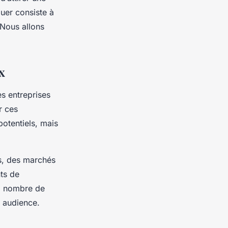
quer consiste à
 Nous allons
x
es entreprises
r ces
potentiels, mais
es, des marchés
ts de
nd nombre de
e audience.