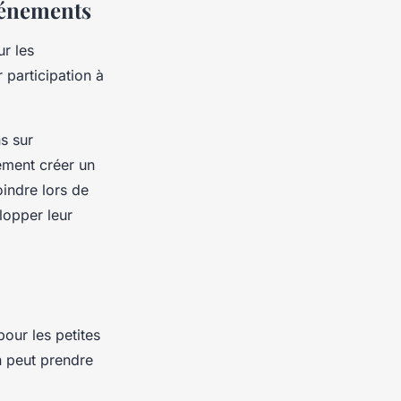
vénements
r les
 participation à
s sur
ement créer un
oindre lors de
lopper leur
pour les petites
n peut prendre