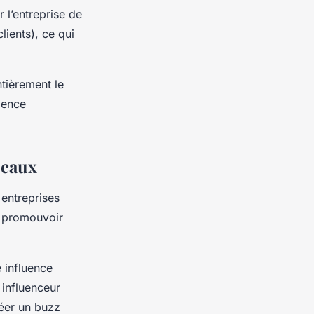
r l’entreprise de
lients), ce qui
tièrement le
ience
ocaux
s entreprises
r promouvoir
e influence
 influenceur
réer un buzz