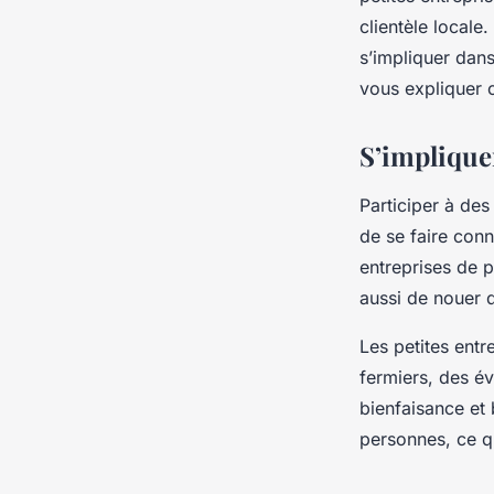
événements locaux 
clientèle locale
promouvoir ?
s’impliquer dan
vous expliquer c
Mathieu
•
19 janvier 2024
•
5 min de lecture
S’implique
Participer à des
de se faire conn
entreprises de p
aussi de nouer d
Les petites ent
fermiers, des é
bienfaisance et
personnes, ce qu