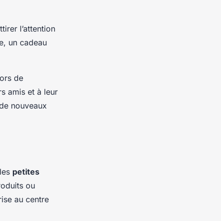
irer l’attention
ce, un cadeau
lors de
rs amis et à leur
r de nouveaux
 les
petites
roduits ou
rise au centre