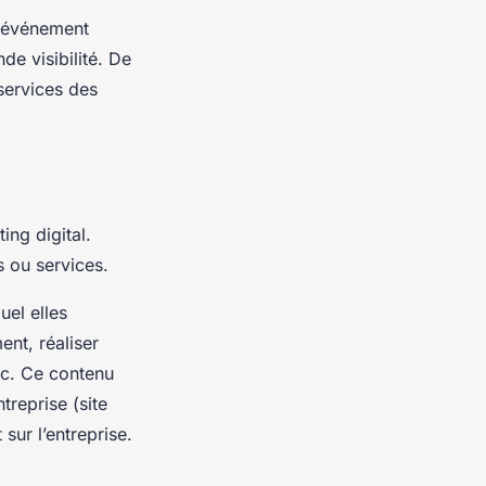
n événement
e visibilité. De
services des
ing digital.
s ou services.
uel elles
ent, réaliser
tc. Ce contenu
treprise (site
sur l’entreprise.