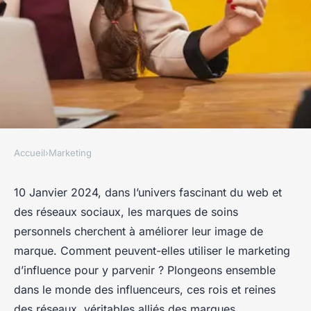
Accueil
›
Marketing
MARKETING
Comment les marques de
10 Janvier 2024, dans l’univers fascinant du web et
des réseaux sociaux, les marques de soins
soins personnels peuvent-
personnels cherchent à améliorer leur image de
elles utiliser le marketing
marque. Comment peuvent-elles utiliser le marketing
d'influence pour améliorer
d’influence pour y parvenir ? Plongeons ensemble
leur image de marque ?
dans le monde des influenceurs, ces rois et reines
des réseaux, véritables alliés des marques.