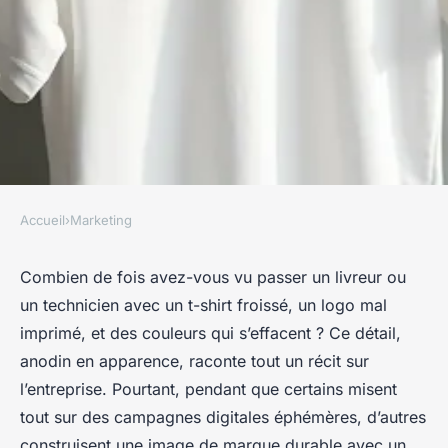
Accueil
›
Marketing
MARKETING
Le tee shirt publicitaire, un
Combien de fois avez-vous vu passer un livreur ou
un technicien avec un t-shirt froissé, un logo mal
outil sous-estimé pour votre
imprimé, et des couleurs qui s’effacent ? Ce détail,
image
anodin en apparence, raconte tout un récit sur
l’entreprise. Pourtant, pendant que certains misent
Rémy
•
10/06/2026 11:57
•
10 min de lecture
tout sur des campagnes digitales éphémères, d’autres
construisent une image de marque durable avec un