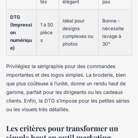
tés
élégant
pas
DTG
Idéal pour
Bonne -
(Impressi
1 à 50
designs
nécessite
on
pièce
complexes ou
lavage à
numériqu
s
photos
30°
e)
Privilégiez la sérigraphie pour des commandes
importantes et des logos simples. La broderie, bien
que plus coûteuse à l’unité, donne un rendu haut de
gamme, parfait pour les dirigeants ou les cadeaux
clients. Enfin, le DTG s’impose pour les petites séries
ou les visuels très détaillés.
Les critères pour transformer un
simple haut en outil marketing