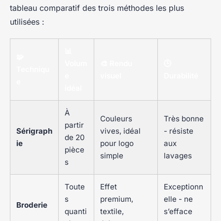
tableau comparatif des trois méthodes les plus
utilisées :
📊
🧩
Volum
🎨 Rendu
🕒
Techniqu
e
visuel
Durabilité
e
idéal
À
Couleurs
Très bonne
partir
Sérigraph
vives, idéal
- résiste
de 20
ie
pour logo
aux
pièce
simple
lavages
s
Toute
Effet
Exceptionn
s
premium,
elle - ne
Broderie
quanti
textile,
s’efface